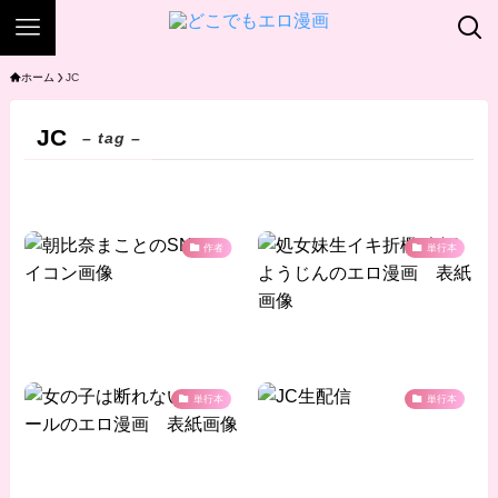
ホーム
JC
JC
– tag –
作者
単行本
単行本
単行本