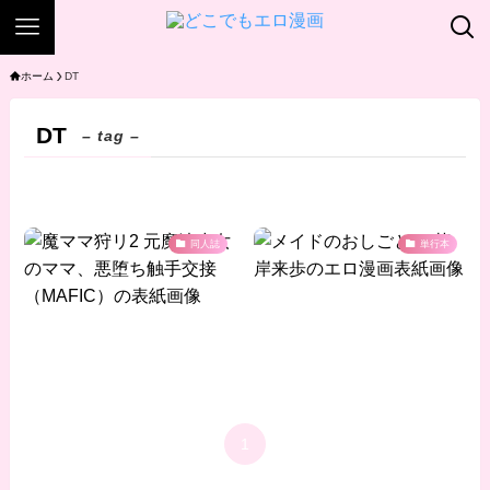
ホーム
DT
DT
– tag –
同人誌
単行本
1