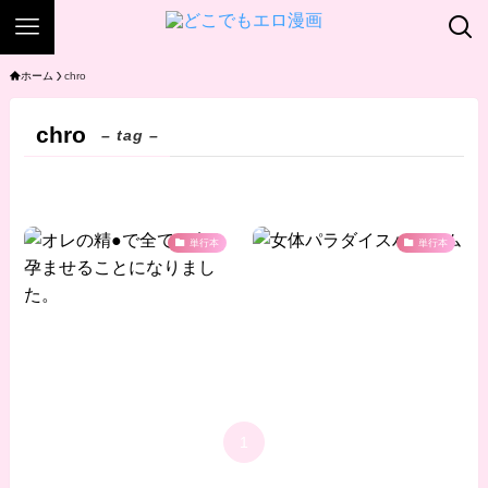
ホーム
chro
chro
– tag –
単行本
単行本
1