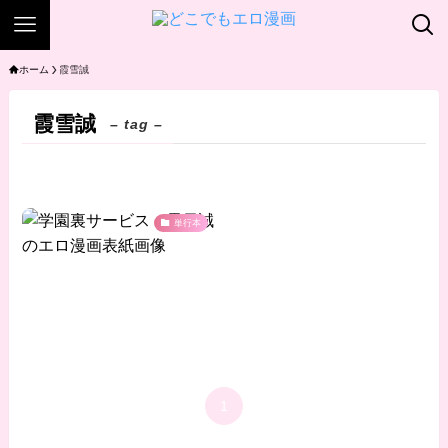
ホーム
霞雪誠
霞雪誠
– tag –
単行本
1