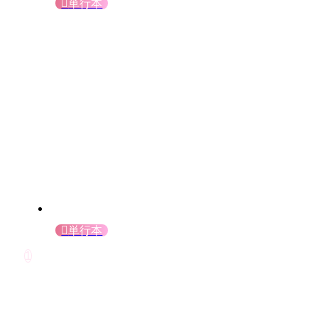
単行本
単行本
1
閉じる