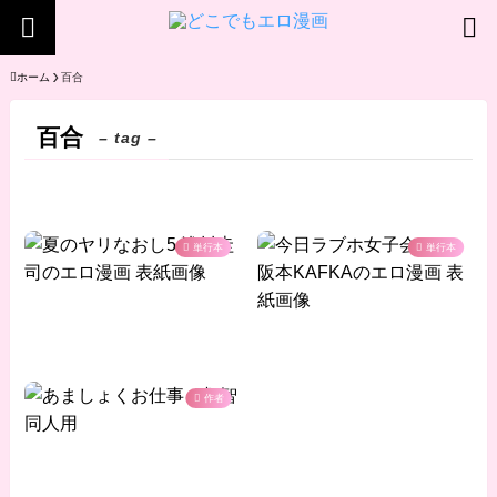
ホーム
百合
百合
– tag –
単行本
単行本
作者