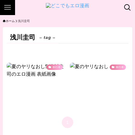
ホーム
浅川圭司
浅川圭司
– tag –
単行本
単行本
1