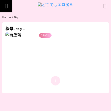
ホーム
叔母
叔母
– tag –
単行本
1