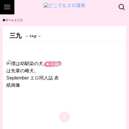
ホーム
三九
三九
– tag –
同人誌
1