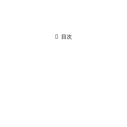
URLをコピーしました！
閉じる
目次
閉じる