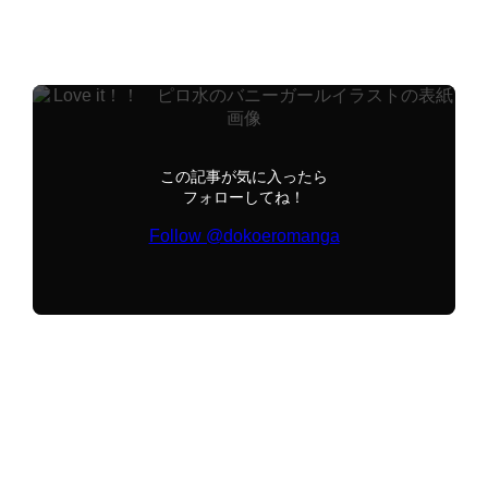
へんりいだ
アンソロジー
こもりけい
たかや
Ki
みな本
イラスト
この記事が気に入ったら
フォローしてね！
Follow @dokoeromanga
おすすめはシェアしてね！
URLをコピーする
URLをコピーしました！