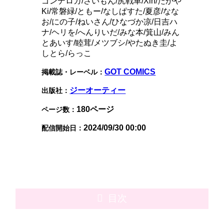
ゴンデロガ/さいもん/尻戦車/Xin/たかや
Ki/常磐緑/ともー/なしぱすた/夏彦/なな
お/にの子/ねいさん/ひなづか凉/日吉ハ
ナ/ヘリを/へんりいだ/みな本/箕山/みん
とあいす/睦茸/メツブシ/やたぬき圭/よ
しとら/らっこ
GOT COMICS
掲載誌・レーベル：
ジーオーティー
出版社：
180ページ
ページ数：
2024/09/30 00:00
配信開始日：
目次