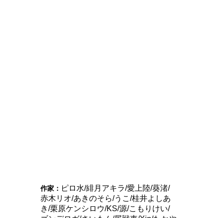
Love it！！ ピロ水
2024
10/04
単行本
2024-10-04
Love it！！
＼COMIC EXE記念イラスト画集／
試し読みはこちら
ピロ水/緋月アキラ/愛上陸/葵渚/
作家：
赤木リオ/あきのそら/うこ/桂井よしあ
き/栗原ケンシロウ/KS/源/こもりけい/