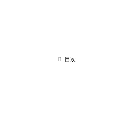
URLをコピーしました！
閉じる
目次
閉じる