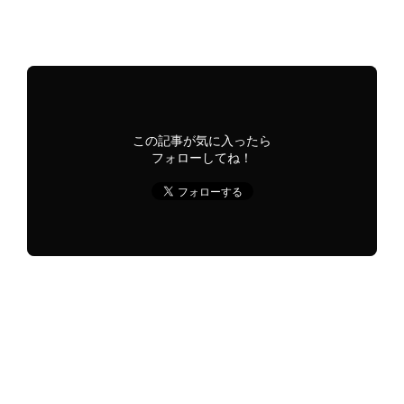
巨根
ファンタジー
恋愛
おもらし
複数
メイド
レズ
この記事が気に入ったら
フォローしてね！
おすすめはシェアしてね！
URLをコピーする
URLをコピーしました！